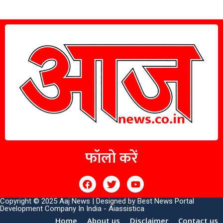
फॉलो करें
Copyright © 2025 Aaj News | Designed by
Best News Portal
Development Company In India
-
Aiassistica
Home
About us
Disclaimer
Contact us