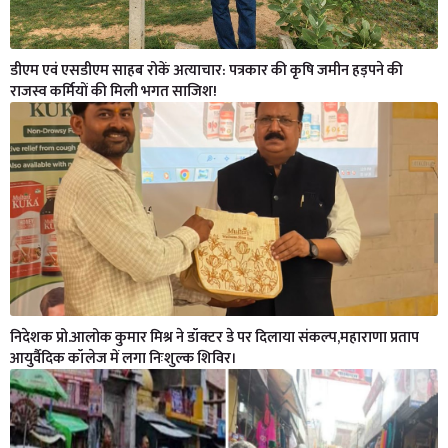
डीएम एवं एसडीएम साहब रोकें अत्याचार: पत्रकार की कृषि जमीन हड़पने की
राजस्व कर्मियों की मिली भगत साजिश!
निदेशक प्रो.आलोक कुमार मिश्र ने डॉक्टर डे पर दिलाया संकल्प,महाराणा प्रताप
आयुर्वैदिक कॉलेज में लगा निःशुल्क शिविर।