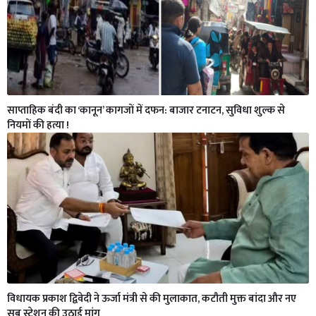
साप्ताहिक बंदी का ‘कानून’ कागजों में दफन: बाजार टनाटन, सुविधा शुल्क से
नियमों की हत्या !
विधायक प्रकाश द्विवेदी ने ऊर्जा मंत्री से की मुलाकात, कटौती मुक्त बांदा और नए
सब स्टेशन की उठाई मांग