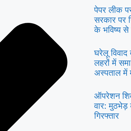
पेपर लीक पर 
सरकार पर न
के भविष्य स
घरेलू विवाद
लहरों में सम
अस्पताल में
ऑपरेशन शिकं
वार: मुठभेड़
गिरफ्तार