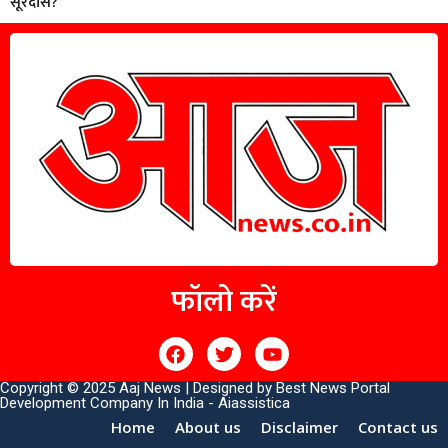
सूरदास?
फॉलो करें
Copyright © 2025 Aaj News | Designed by
Best News Portal
Development Company In India
-
Aiassistica
Home
About us
Disclaimer
Contact us