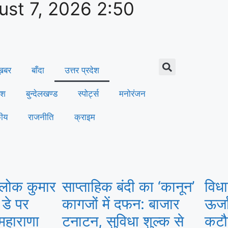
ust 7, 2026 2:50
 ख़बर
बाँदा
उत्तर प्रदेश
ेश
बुन्देलखण्ड
स्पोर्ट्स
मनोरंजन
कीय
राजनीति
क्राइम
आलोक कुमार
साप्ताहिक बंदी का ‘कानून’
विधा
 डे पर
कागजों में दफन: बाजार
ऊर्ज
महाराणा
टनाटन, सुविधा शुल्क से
कटौत