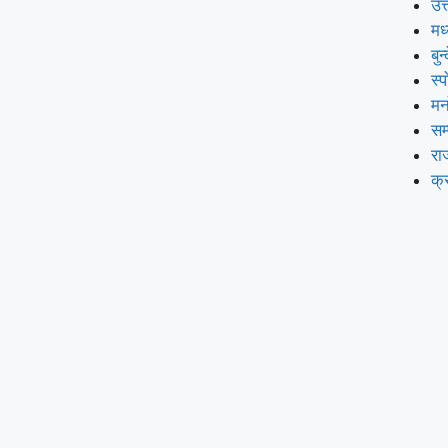
उत्
मध
बुन
स्प
मन
सम
रा
क्