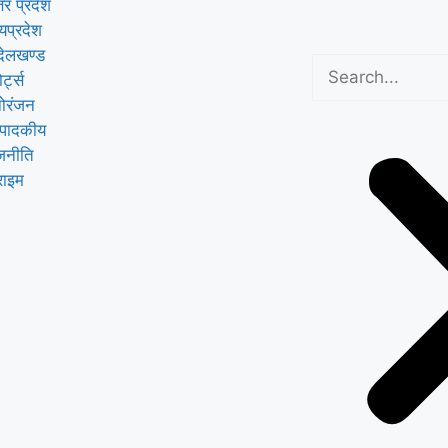
तर प्रदेश
्यप्रदेश
्देलखण्ड
ोर्ट्स
ोरंजन
्पादकीय
जनीति
राइम