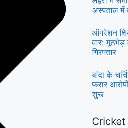
लहरों में सम
अस्पताल में
ऑपरेशन शिकं
वार: मुठभेड़
गिरफ्तार
बांदा के चर्च
फरार आरोपी 
शुरू
Cricket