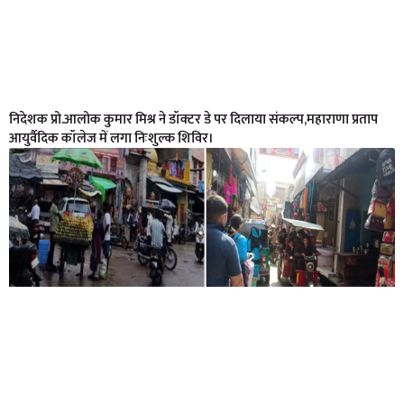
निदेशक प्रो.आलोक कुमार मिश्र ने डॉक्टर डे पर दिलाया संकल्प,महाराणा प्रताप
आयुर्वैदिक कॉलेज में लगा निःशुल्क शिविर।