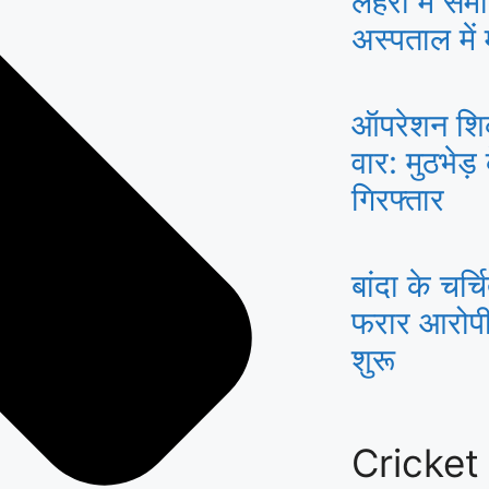
लहरों में सम
अस्पताल में
ऑपरेशन शिकं
वार: मुठभेड़
गिरफ्तार
बांदा के चर्च
फरार आरोपी 
शुरू
Cricket