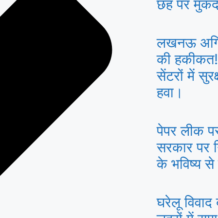
छह पर मुकद
लखनऊ अग्नि
की हकीकत! 
सेंटरों में स
हवा।
पेपर लीक पर 
सरकार पर न
के भविष्य स
घरेलू विवाद