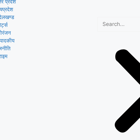
तर प्रदेश
्यप्रदेश
्देलखण्ड
ोर्ट्स
ोरंजन
्पादकीय
जनीति
राइम