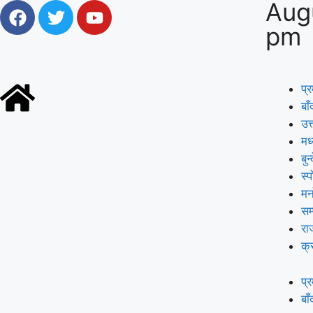
Aug
pm
प्
बाँ
उत्
मध
बुन
स्प
मन
सम
रा
क्
प्
बाँ