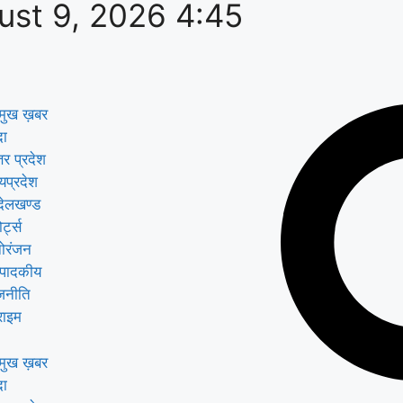
ust 9, 2026 4:45
रमुख ख़बर
दा
तर प्रदेश
्यप्रदेश
्देलखण्ड
ोर्ट्स
ोरंजन
्पादकीय
जनीति
राइम
रमुख ख़बर
दा