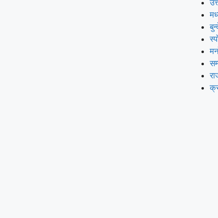
उत्
मध
बुन
स्प
मन
सम
रा
क्