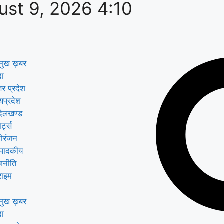
ust 9, 2026 4:10
रमुख ख़बर
दा
तर प्रदेश
्यप्रदेश
्देलखण्ड
ोर्ट्स
ोरंजन
्पादकीय
जनीति
राइम
रमुख ख़बर
दा