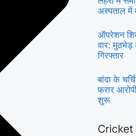
लहरों में सम
अस्पताल में
ऑपरेशन शिकं
वार: मुठभेड़
गिरफ्तार
बांदा के चर्च
फरार आरोपी 
शुरू
Cricket