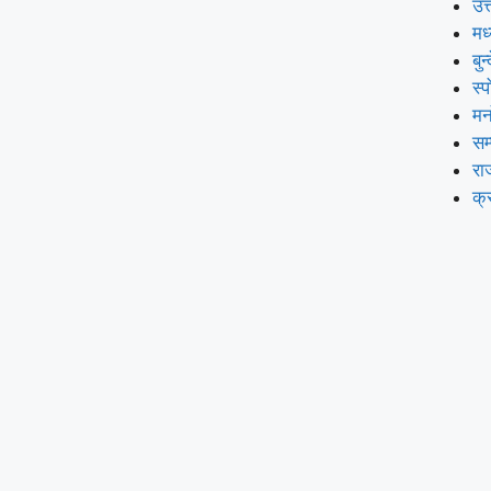
उत्
मध
बुन
स्प
मन
सम
रा
क्