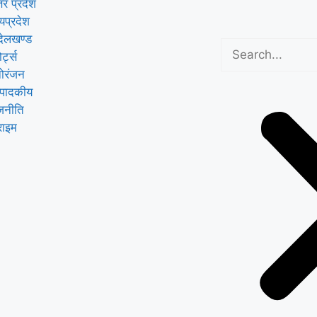
तर प्रदेश
्यप्रदेश
्देलखण्ड
ोर्ट्स
ोरंजन
्पादकीय
जनीति
राइम