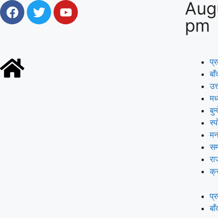
Aug
pm
प्
बाँ
उत्
मध
बुन
स्प
मन
सम
रा
क्
प्
बाँ