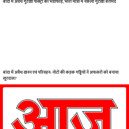
बांदा में अवैध गुटखा फैक्ट्री का भंडाफोड़, भारी मात्रा में नकली गुटखा बरामद
बांदा में अवैध खनन एवं परिवहन: नोटों की कड़क गड्डियों नें अफसरों को बनाया
सूरदास?