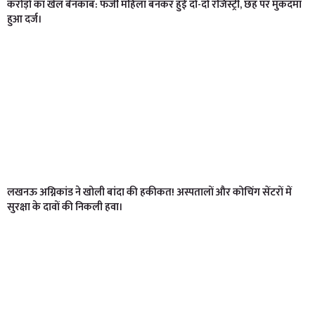
करोड़ों का खेल बेनकाब: फर्जी महिला बनकर हुई दो-दो रजिस्ट्री, छह पर मुकदमा
हुआ दर्ज।
लखनऊ अग्निकांड ने खोली बांदा की हकीकत! अस्पतालों और कोचिंग सेंटरों में
सुरक्षा के दावों की निकली हवा।