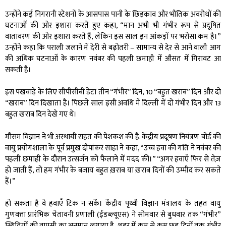
उन्होंने कई निगरानी स्टेशनों के आसपास पानी के छिड़काव और भौतिक अवरोधों की
घटनाओं की ओर इशारा करते हुए कहा, “मान अभी भी गंभीर रूप से प्रदूषित
वातावरण की ओर इशारा करते हैं, लेकिन इस साल इन आंकड़ों पर भरोसा कम है।”
उन्होंने कहा कि पराली जलाने में देरी से बढ़ोतरी – सामान्य से देर से आने वाली आग
की अधिक घटनाओं के कारण नवंबर की पहली छमाही में औसत में गिरावट आ
सकती है।
इस पखवाड़े के लिए सीपीसीबी डेटा तीन “गंभीर” दिन, 10 “बहुत खराब” दिन और दो
“खराब” दिन दिखाता है। पिछले साल इसी अवधि में दिल्ली में दो गंभीर दिन और 13
बहुत खराब दिन देखे गए थे।
मौसम विज्ञान ने भी अस्थायी राहत की पेशकश की है. केंद्रीय प्रदूषण नियंत्रण बोर्ड की
वायु प्रयोगशाला के पूर्व प्रमुख दीपांकर साहा ने कहा, “उच्च हवा की गति ने नवंबर की
पहली छमाही के दौरान उत्सर्जन को फैलाने में मदद की।” “अगर हवाएँ फिर से तेज़
हो जाती हैं, तो हम गंभीर के बजाय बहुत ख़राब या ख़राब दिनों की उम्मीद कर सकते
हैं।”
हो सकता है वे हवाएँ टिक न सकें। केंद्रीय पृथ्वी विज्ञान मंत्रालय के तहत वायु
गुणवत्ता प्रारंभिक चेतावनी प्रणाली (ईडब्ल्यूएस) ने सोमवार से बुधवार तक “गंभीर”
स्थितियों की वापसी का अनुमान लगाया है, शहर में कम से कम छह दिनों तक गंभीर