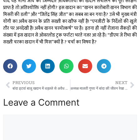
यदि यह माना जाये की जिम्मेदार अधिकारियों का खदान संचालन को पूरा संरक्षण
प्राप्त है तो अतिश्योक्ति नहीं होगी? इस खदान का “खनन कारोबारी खनन विभाग की
मिसरी की डली” और “जितेंद्र सिंह जीत” का सबब सा बन गया है? उसे भी मुख्य मंत्री
योगी का अवैध खनन के प्रति सख्ती का खौफ नहीं है! “एनजीटी के निर्देशों की खुले
तौर पर अनदेखी है! अवैध खनन चरमोत्कर्ष” पर है। इतना ही नहीं रोजाना सैकड़ों की
संख्या में इस खदान से ओवरलोड ट्रक फर्राटा भरते नजर आ रहे हैं। “डीएम जे रीभा की
सख्ती चरका खदान में भी मिस”क्यों है ? चर्चा का विषय है?
PREVIOUS
NEXT
बांदा इटवां बालू खदान में धड़ल्ले से अवैध खनन, प्रशासन क्यों खामोश?
अध्यक्ष मालती गुप्ता नें बांदा की जीवन रेखा केन को प्रदूषण मुक्त बनाने पर दिया जोर।
Leave a Comment