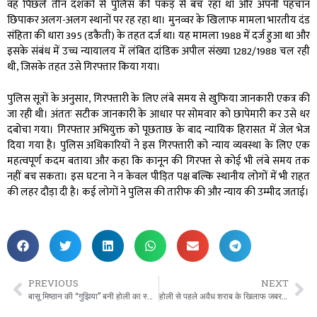
वह पिछले तीन दशकों से पुलिस की पकड़ से बच रहा था और अपनी पहचान
छिपाकर अलग-अलग स्थानों पर रह रहा था। मुनव्वर के खिलाफ मामला भारतीय दंड
संहिता की धारा 395 (डकैती) के तहत दर्ज था। यह मामला 1988 में दर्ज हुआ था और
इसके संबंध में उच्च न्यायालय में लंबित दांडिक अपील संख्या 1282/1988 चल रही
थी, जिसके तहत उसे गिरफ्तार किया गया।
पुलिस सूत्रों के अनुसार, गिरफ्तारी के लिए लंबे समय से खुफिया जानकारी एकत्र की
जा रही थी। अंततः सटीक जानकारी के आधार पर सोमवार को छापेमारी कर उसे धर
दबोचा गया। गिरफ्तार अभियुक्त को पूछताछ के बाद न्यायिक हिरासत में जेल भेज
दिया गया है। पुलिस अधिकारियों ने इस गिरफ्तारी को न्याय व्यवस्था के लिए एक
महत्वपूर्ण कदम बताया और कहा कि कानून की गिरफ्त से कोई भी लंबे समय तक
नहीं बच सकता। इस घटना ने न केवल पीड़ित पक्ष बल्कि स्थानीय लोगों में भी राहत
की लहर दौड़ा दी है। कई लोगों ने पुलिस की तारीफ की और न्याय की उम्मीद जताई।
PREVIOUS
NEXT
बासू मिष्ठान की “गुझिया” बनी होली का स्वादिष्ट आकर्षणः डिमांड में हुआ इजाफा
होली से पहले अवैध शराब के खिलाफ जबरदस्त कार्रवाई, 400 किलो महुआ लहन नष्ट