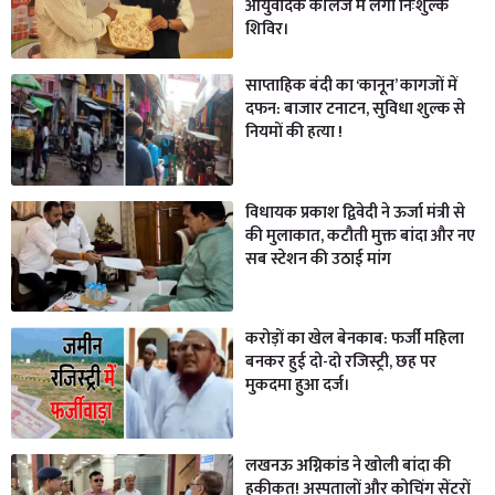
आयुर्वैदिक कॉलेज में लगा निःशुल्क
शिविर।
साप्ताहिक बंदी का ‘कानून’ कागजों में
दफन: बाजार टनाटन, सुविधा शुल्क से
नियमों की हत्या !
विधायक प्रकाश द्विवेदी ने ऊर्जा मंत्री से
की मुलाकात, कटौती मुक्त बांदा और नए
सब स्टेशन की उठाई मांग
करोड़ों का खेल बेनकाब: फर्जी महिला
बनकर हुई दो-दो रजिस्ट्री, छह पर
मुकदमा हुआ दर्ज।
लखनऊ अग्निकांड ने खोली बांदा की
हकीकत! अस्पतालों और कोचिंग सेंटरों